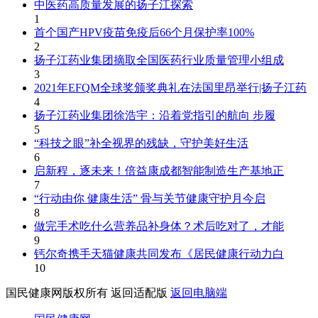
中医药高质量发展的扬子江探索
1
首个国产HPV疫苗免疫后66个月保护率100%
2
扬子江药业集团摘取全国医药行业质量管理小组成
3
2021年EFQM全球奖颁奖典礼在法国里昂举行|扬子江药
4
扬子江药业集团徐浩宇：沿着党指引的航向 步履
5
“科技之眼”补全视界的残缺，守护美好生活
6
启新程，逐未来！倍益康成都智能制造生产基地正
7
“行动由你 健康生活” 骨与关节健康守护月今启
8
做完手术吃什么营养品补身体？术后吃对了，才能
9
钙尔奇携手天猫健康共同发布《居民健康行动力白
10
国民健康网版权所有
返回适配版
返回电脑端